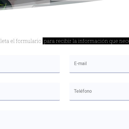
eta el formulario
para recibir la información que nec