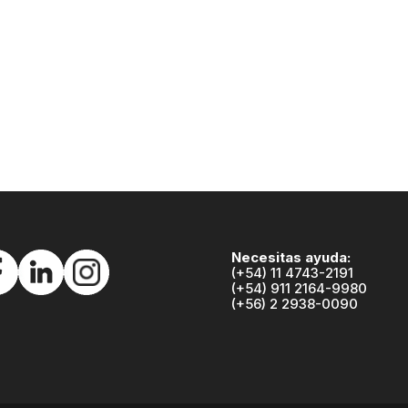
Pérez Valenzuela 1635
Av. José Pardo 223
Providencia, Santiago
Miraflores, Lima
Tel: (+56) 2 2938 0090
Necesitas ayuda:
(+54) 11 4743-2191
(+54) 911 2164-9980
(+56) 2 2938-0090