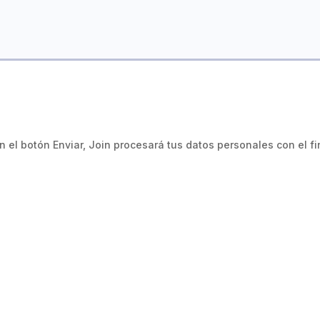
 el botón Enviar, Join procesará tus datos personales
con el f


Chile
Perú