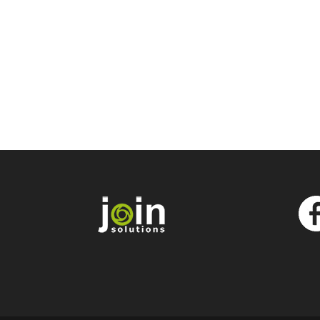
Bonpland 1281
Ciudad Aut. de Buenos Aires
Tel: (+54) 9 11 2164 9980
Tel: (+54) 11 4743 2191