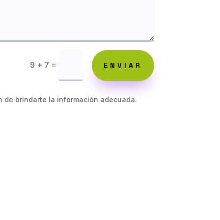
=
9 + 7
ENVIAR
in de brindarte la información adecuada.

Trabaja con nosotros